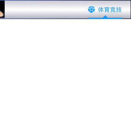
设为首页
加入收藏
咨询热线：
18621277259
新闻中心
在线咨询
客服