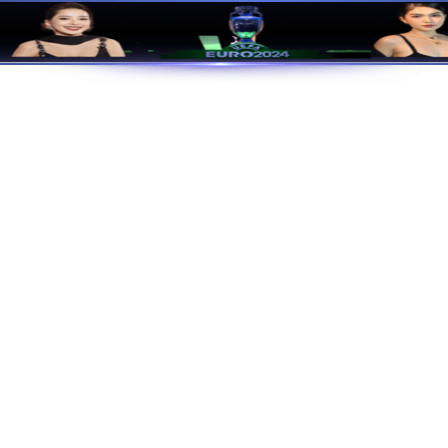
官网!
业务范围
工程案例
技术服务