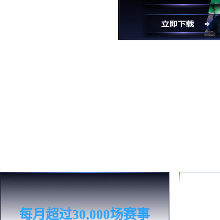
南通某会所迷你高尔夫
南通某会所迷你高尔夫
南通会展中心迷你高尔夫
南通会展中心迷你高尔夫