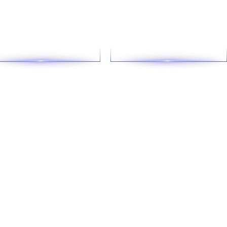
上海豪门印刷迷你高尔夫
上海豪门印刷迷你高尔夫