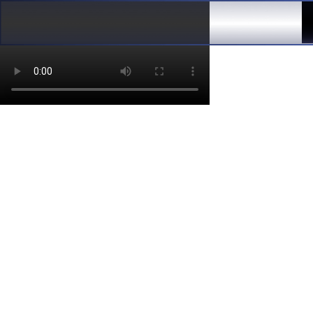
欢迎光临 开云体育 - 开云(中国)一站式服务官方网站 
网站首页
关于开云体育
联系开云体育