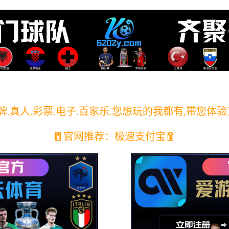
足球场
塑胶地板
硅PU球场
儿童游乐设施