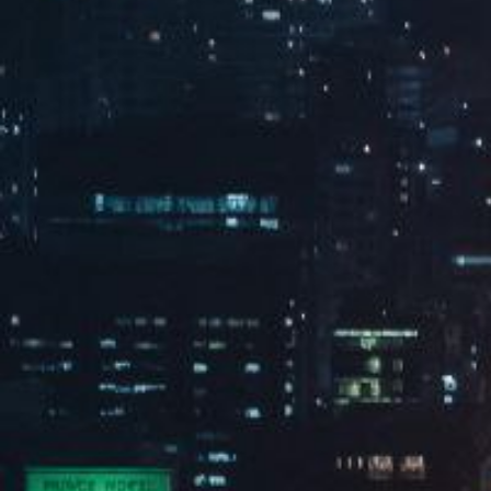
运动木地板
壁球馆材料
人造草坪
减震垫
开云体育 - 开云(中国)一站式服务官方网站
开云体育 - 开云(中国)一站式服务官方网站是专业从事体育设施工程、
运动场地建设的工程公司。我公司于2018年进入体育工程行业，经历
了多年的锻炼成长，是集销售、施工于一体信誉优良的专业体育设施
公司。专业承接篮球场运动地板，壁球馆，迷你高尔夫，足球场，攀
岩，儿童游乐设施等一系列体育项目。
查看更多