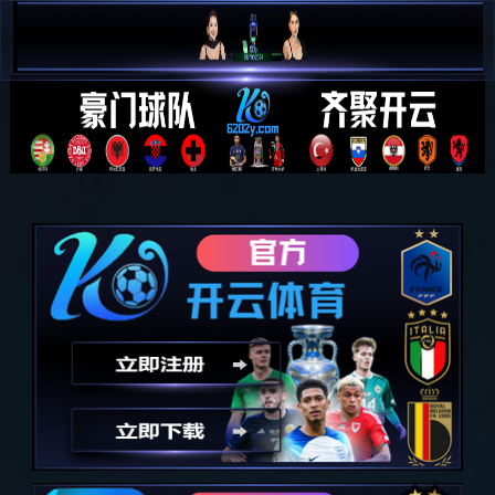
开云体育 - 开云(中国)一站式服务官
方网站
导航
业务范围