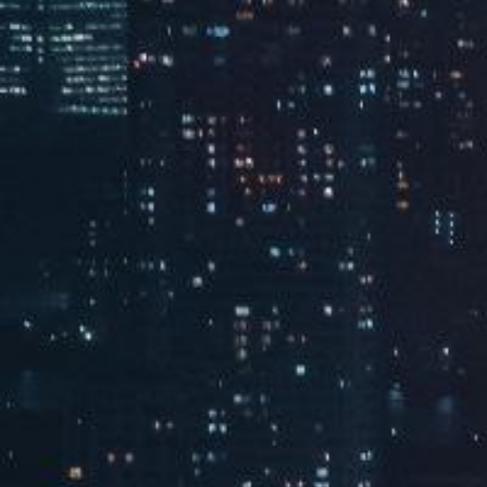
场
平湖总工会攀岩墙
马鞍山奥体中心壁球馆
西安
上海豪门印刷迷你高尔夫
上海华山公寓网球场
昆山文体
产品材料
查看所有