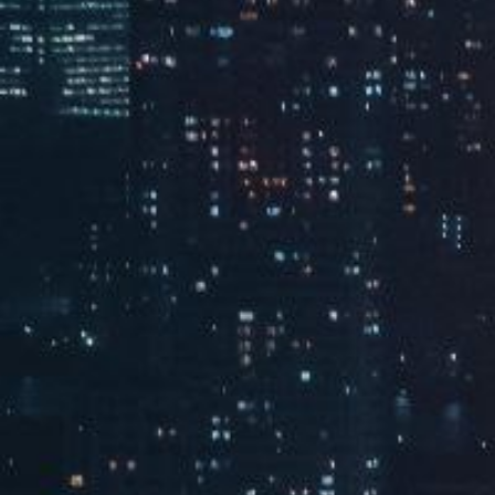
体中心壁球馆
西安交大壁球馆
西海舰队玻璃壁球馆
山公寓网球场
昆山文体中心游乐设施
上海青浦外国语幼儿园
产品材料
查看所有