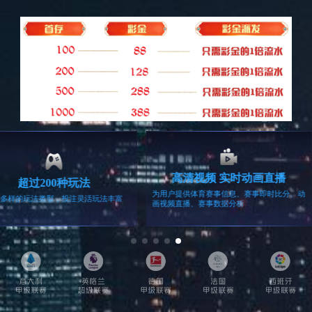
硅PU球场
儿童游乐设施
运动地板
高尔夫
工程案例
查看所有