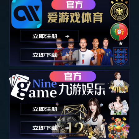
运动地板,迷你高尔夫,壁球馆,足球场,塑胶地板,
查看所有
硅PU球
场,儿童游乐设施
攀岩墙
壁球馆
玻璃式壁球馆
匹克球场