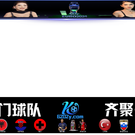
官网!
业务范围
工程案例
技术服务