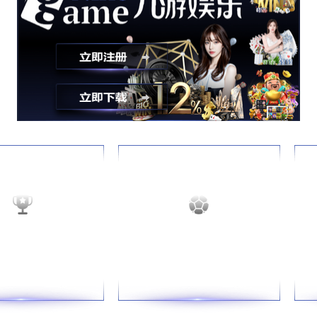
童组合攀岩
时尚几何型攀岩
室外攀
三面体攀岩墙
消防部队攀岩墙
首页
上一页
下一页
尾页