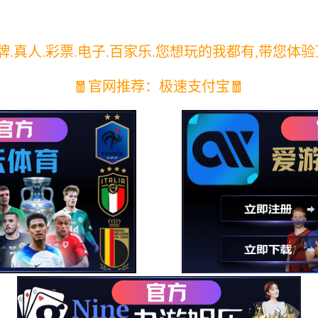
范围
攀岩墙
内攀岩墙
室外攀岩墙
儿童