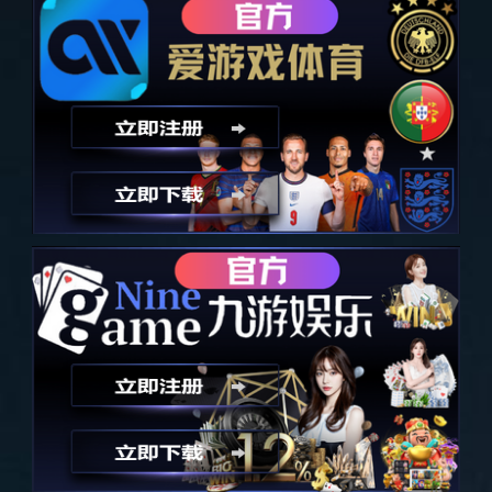
运动地板,迷你高尔夫,壁球馆,足球场,塑胶地板,
查看所有
硅PU球
场,儿童游乐设施
攀岩墙
壁球馆
玻璃式壁球馆
匹克球场