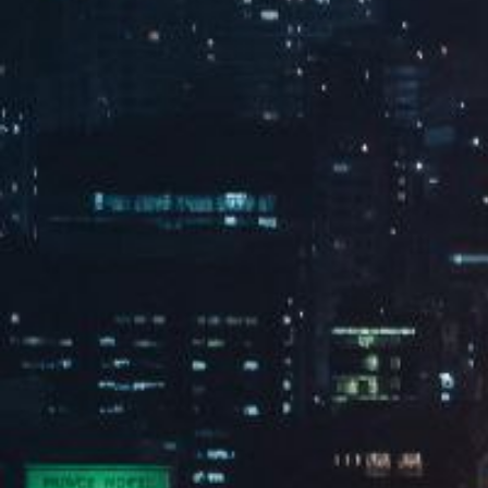
运动木地板
壁球馆材料
人造草坪
减震垫
开云体育 - 开云(中国)一站式服务官方网站
开云体育 - 开云(中国)一站式服务官方网站是专业从事体育设施工程、
运动场地建设的工程公司。我公司于2018年进入体育工程行业，经历
了多年的锻炼成长，是集销售、施工于一体信誉优良的专业体育设施
公司。专业承接篮球场运动地板，壁球馆，迷你高尔夫，足球场，攀
岩，儿童游乐设施等一系列体育项目。
查看更多