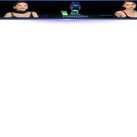
官网!
业务范围
工程案例
技术服务