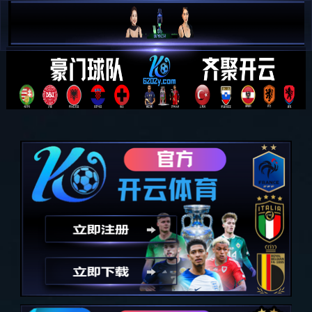
开云体育 - 开云(中国)一站式服务官
方网站
导航
业务范围