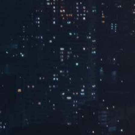
国语学校篮球馆
上海民京路百灵鸟体育馆
玻璃壁球馆
湖广场攀岩
几何形状攀岩
南昌众森幼儿园迷你高尔
产品材料
查看所有