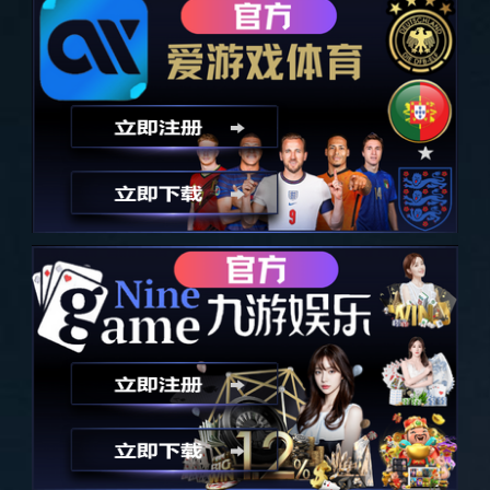
运动地板,迷你高尔夫,壁球馆,足球场,塑胶地板,
查看所有
硅PU球
场,儿童游乐设施
攀岩墙
壁球馆
玻璃式壁球馆
匹克球场