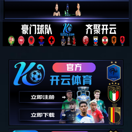
开云体育 - 开云(中国)一站式服务官
方网站
导航
业务范围