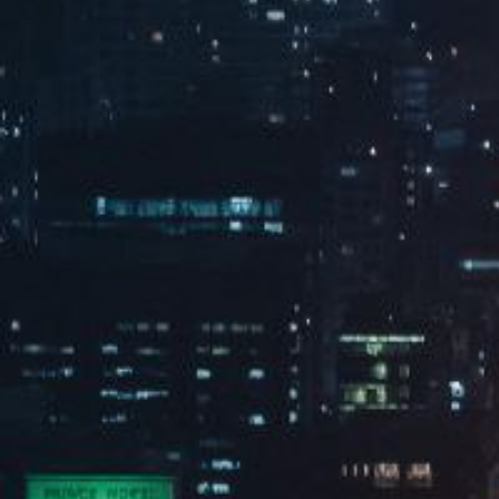
运动木地板
壁球馆材料
人造草坪
减震垫
开云体育 - 开云(中国)一站式服务官方网站
开云体育 - 开云(中国)一站式服务官方网站是专业从事体育设施工程、
运动场地建设的工程公司。我公司于2018年进入体育工程行业，经历
了多年的锻炼成长，是集销售、施工于一体信誉优良的专业体育设施
公司。专业承接篮球场运动地板，壁球馆，迷你高尔夫，足球场，攀
岩，儿童游乐设施等一系列体育项目。
查看更多