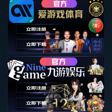
运动地板,迷你高尔夫,壁球馆,足球场,塑胶地板,
查看所有
硅PU球
场,儿童游乐设施
攀岩墙
壁球馆
玻璃式壁球馆
匹克球场