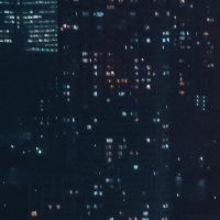
平湖总工会攀岩墙
马鞍山奥体中心壁球馆
西安交大壁
上海豪门印刷迷你高尔夫
上海华山公寓网球场
昆山文体中心
产品材料
查看所有