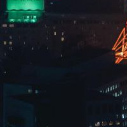
更多
公司动态
开云体育楼顶高尔夫圆满竣工
体育器材维修保养制度
如何处理篮球场木地板伸缩缝
篮球场地技术要求
体育木地板在中国的发展