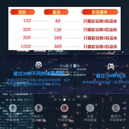
硅PU球场
儿童游乐设施
运动地板
高尔夫
工程案例
查看所有